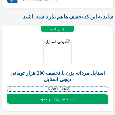
https://offemoon.com/?p=970
شاید به این کد تخفیف ها هم نیاز داشته باشید
اعتبار دائمی
استایل مردانه بزن با تخفیف 200 هزار تومانی
دیجی استایل
RWKHJ245F
مشاهده جزئیات و خرید