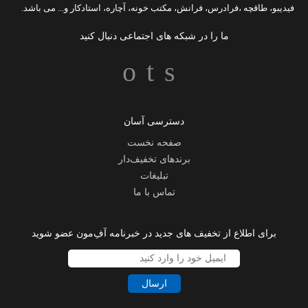
فیدیبو
،
طاقچه
،
فرادرس
،
فرانش
،
مکتب خونه
،
آچاره
،
استادکار
و... می باشد.
ما را در شبکه های اجتماعی دنبال کنید
دسترسی آسان
صفحه نخست
برندهای تخفیف‌دار
تبلیغات
تماس با ما
برای اطلاع از تخفیف های جدید در خبرنامه آفِ‌مون عضو شوید
ارسال