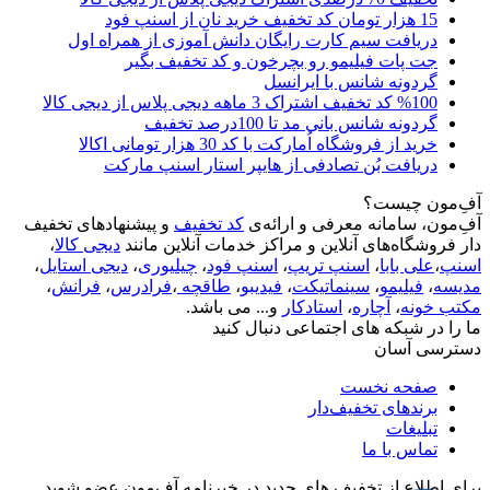
15 هزار تومان کد تخفیف خرید نان از اسنپ فود
دریافت سیم کارت رایگان دانش آموزی از همراه اول
جت پات فیلیمو رو بچرخون و کد تخفیف بگیر
گردونه شانس با ایرانسل
%100 کد تخفیف اشتراک 3 ماهه دیجی پلاس از دیجی کالا
گردونه شانس بانی مد تا 100درصد تخفیف
خرید از فروشگاه اُمارکت با کد 30 هزار تومانی اکالا
دریافت بُن تصادفی از هایپر استار اسنپ مارکت
آفِ‌مون چیست؟
آفِ‌مون، سامانه معرفی و ارائه‌ی
کد تخفیف
و پیشنهادهای تخفیف
دار فروشگاه‌های آنلاین و مراکز خدمات آنلاین مانند
دیجی کالا
،
اسنپ
،
علی بابا
،
اسنپ تریپ
،
اسنپ فود
،
چیلیوری
،
دیجی استایل
،
مدیسه
،
فیلیمو
،
سینماتیکت
،
فیدیبو
،
طاقچه
،
فرادرس
،
فرانش
،
مکتب خونه
،
آچاره
،
استادکار
و... می باشد.
ما را در شبکه های اجتماعی دنبال کنید
دسترسی آسان
صفحه نخست
برندهای تخفیف‌دار
تبلیغات
تماس با ما
برای اطلاع از تخفیف های جدید در خبرنامه آفِ‌مون عضو شوید