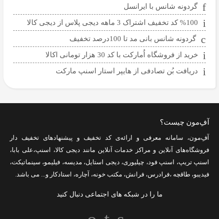
گردونه شانس با ایرانسل
%100 کد تخفیف اشتراک 3 ماهه دیجی پلاس از دیجی کالا
گردونه شانس بانی مد تا 100درصد تخفیف
خرید از فروشگاه اُمارکت با کد 30 هزار تومانی اکالا
دریافت بُن تصادفی از هایپر استار اسنپ مارکت
آفِ‌مون چیست؟
آفِ‌مون، سامانه معرفی و ارائه‌ی
کد تخفیف
و پیشنهادهای تخفیف دار
فروشگاه‌های آنلاین و مراکز خدمات آنلاین مانند
دیجی کالا
،
اسنپ
،
علی بابا
،
اسنپ تریپ
،
اسنپ فود
،
چیلیوری
،
دیجی استایل
،
مدیسه
،
فیلیمو
،
سینماتیکت
،
فیدیبو
،
طاقچه
،
فرادرس
،
فرانش
،
مکتب خونه
،
آچاره
،
استادکار
و... می باشد.
ما را در شبکه های اجتماعی دنبال کنید