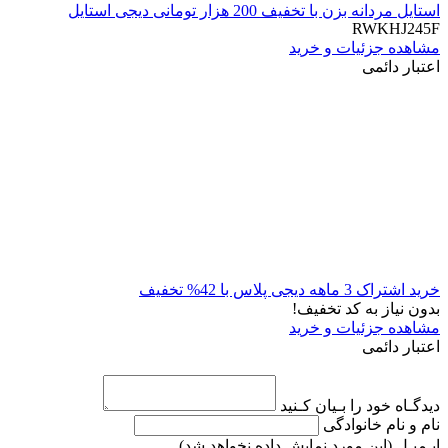
استایل مردانه بزن با تخفیف 200 هزار تومانی دیجی استایل
RWKHJ245F
مشاهده جزئیات و خرید
اعتبار دائمی
خرید اشتراک 3 ماهه دیجی پلاس با 42% تخفیف
بدون نیاز به کد تخفیف!
مشاهده جزئیات و خرید
اعتبار دائمی
دیدگـاه خود را بـیان کـنید
نام و نام خانوادگی
ایـمیـل
(این مورد نمایش داده نخواهد شد)