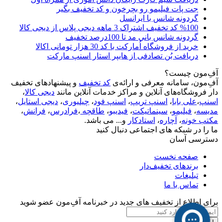
جت پات فیلیمو رو بچرخون و کد تخفیف بگیر
گردونه شانس با ایرانسل
%100 کد تخفیف اشتراک 3 ماهه دیجی پلاس از دیجی کالا
گردونه شانس بانی مد تا 100درصد تخفیف
خرید از فروشگاه اُمارکت با کد 30 هزار تومانی اکالا
دریافت بُن تصادفی از هایپر استار اسنپ مارکت
آفِ‌مون چیست؟
آفِ‌مون، سامانه معرفی و ارائه‌ی
کد تخفیف
و پیشنهادهای تخفیف
دار فروشگاه‌های آنلاین و مراکز خدمات آنلاین مانند
دیجی کالا
،
اسنپ
،
علی بابا
،
اسنپ تریپ
،
اسنپ فود
،
چیلیوری
،
دیجی استایل
،
مدیسه
،
فیلیمو
،
سینماتیکت
،
فیدیبو
،
طاقچه
،
فرادرس
،
فرانش
،
مکتب خونه
،
آچاره
،
استادکار
و... می باشد.
ما را در شبکه های اجتماعی دنبال کنید
دسترسی آسان
صفحه نخست
برندهای تخفیف‌دار
تبلیغات
تماس با ما
برای اطلاع از تخفیف های جدید در خبرنامه آفِ‌مون عضو شوید