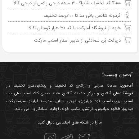
%100 کد تخفیف اشتراک 3 ماهه دیجی پلاس از دیجی کالا
گردونه شانس بانی مد تا 100درصد تخفیف
خرید از فروشگاه اُمارکت با کد 30 هزار تومانی اکالا
دریافت بُن تصادفی از هایپر استار اسنپ مارکت
آفِ‌مون چیست؟
آفِ‌مون، سامانه معرفی و ارائه‌ی
کد تخفیف
و پیشنهادهای تخفیف دار
فروشگاه‌های آنلاین و مراکز خدمات آنلاین مانند
دیجی کالا
،
اسنپ
،
علی بابا
،
اسنپ تریپ
،
اسنپ فود
،
چیلیوری
،
دیجی استایل
،
مدیسه
،
فیلیمو
،
سینماتیکت
،
فیدیبو
،
طاقچه
،
فرادرس
،
فرانش
،
مکتب خونه
،
آچاره
،
استادکار
و... می باشد.
ما را در شبکه های اجتماعی دنبال کنید