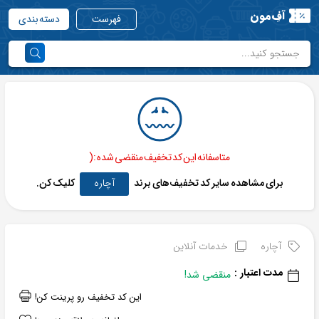
آفِ‌مون
فهرست
دسته بندی
متاسفانه این کد تخفیف منقضی شده :(
برای مشاهده سایر کد تخفیف‌های برند
آچاره
کلیک کن.
آچاره
خدمات آنلاین
مدت اعتبار :
منقضی شد!
این کد تخفیف رو پرینت کن!