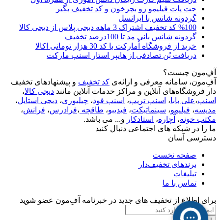
جت پات فیلیمو رو بچرخون و کد تخفیف بگیر
گردونه شانس با ایرانسل
%100 کد تخفیف اشتراک 3 ماهه دیجی پلاس از دیجی کالا
گردونه شانس بانی مد تا 100درصد تخفیف
خرید از فروشگاه اُمارکت با کد 30 هزار تومانی اکالا
دریافت بُن تصادفی از هایپر استار اسنپ مارکت
آفِ‌مون چیست؟
آفِ‌مون، سامانه معرفی و ارائه‌ی
کد تخفیف
و پیشنهادهای تخفیف
دار فروشگاه‌های آنلاین و مراکز خدمات آنلاین مانند
دیجی کالا
،
اسنپ
،
علی بابا
،
اسنپ تریپ
،
اسنپ فود
،
چیلیوری
،
دیجی استایل
،
مدیسه
،
فیلیمو
،
سینماتیکت
،
فیدیبو
،
طاقچه
،
فرادرس
،
فرانش
،
مکتب خونه
،
آچاره
،
استادکار
و... می باشد.
ما را در شبکه های اجتماعی دنبال کنید
دسترسی آسان
صفحه نخست
برندهای تخفیف‌دار
تبلیغات
تماس با ما
برای اطلاع از تخفیف های جدید در خبرنامه آفِ‌مون عضو شوید