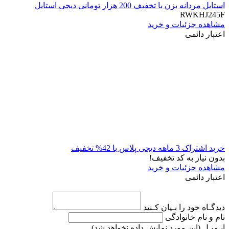
استایل مردانه بزن با تخفیف 200 هزار تومانی دیجی استایل
RWKHJ245F
مشاهده جزئیات و خرید
اعتبار دائمی
خرید اشتراک 3 ماهه دیجی پلاس با 42% تخفیف
بدون نیاز به کد تخفیف!
مشاهده جزئیات و خرید
اعتبار دائمی
دیدگـاه خود را بـیان کـنید
نام و نام خانوادگی
ایـمیـل
(این مورد نمایش داده نخواهد شد)