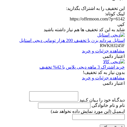
این تخفیف را به اشتراک بگذارید:
لینک کوتاه:
https://offemoon.com/?p=6142
کپی
شاید به این کد تخفیف ها هم نیاز داشته باشید
استایل مردانه بزن با تخفیف 200 هزار تومانی دیجی استایل
RWKHJ245F
مشاهده جزئیات و خرید
اعتبار دائمی
خرید اشتراک 3 ماهه دیجی پلاس با 42% تخفیف
بدون نیاز به کد تخفیف!
مشاهده جزئیات و خرید
اعتبار دائمی
دیدگـاه خود را بـیان کـنید
نام و نام خانوادگی
ایـمیـل
(این مورد نمایش داده نخواهد شد)