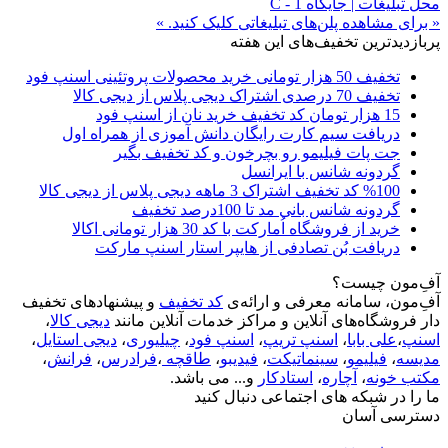
محل تبلیغات | جایگاه C - 1
« برای مشاهده پلن‌های تبلیغاتی کلیک کنید. »
پربازدیدترین تخفیف‌های این هفته
تخفیف 50 هزار تومانی خرید محصولات پروتئینی اسنپ فود
تخفیف 70 درصدی اشتراک دیجی پلاس از دیجی کالا
15 هزار تومان کد تخفیف خرید نان از اسنپ فود
دریافت سیم کارت رایگان دانش آموزی از همراه اول
جت پات فیلیمو رو بچرخون و کد تخفیف بگیر
گردونه شانس با ایرانسل
%100 کد تخفیف اشتراک 3 ماهه دیجی پلاس از دیجی کالا
گردونه شانس بانی مد تا 100درصد تخفیف
خرید از فروشگاه اُمارکت با کد 30 هزار تومانی اکالا
دریافت بُن تصادفی از هایپر استار اسنپ مارکت
آفِ‌مون چیست؟
آفِ‌مون، سامانه معرفی و ارائه‌ی
کد تخفیف
و پیشنهادهای تخفیف
دار فروشگاه‌های آنلاین و مراکز خدمات آنلاین مانند
دیجی کالا
،
اسنپ
،
علی بابا
،
اسنپ تریپ
،
اسنپ فود
،
چیلیوری
،
دیجی استایل
،
مدیسه
،
فیلیمو
،
سینماتیکت
،
فیدیبو
،
طاقچه
،
فرادرس
،
فرانش
،
مکتب خونه
،
آچاره
،
استادکار
و... می باشد.
ما را در شبکه های اجتماعی دنبال کنید
دسترسی آسان