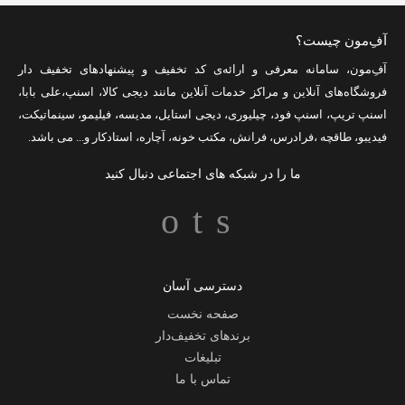
آفِ‌مون چیست؟
آفِ‌مون، سامانه معرفی و ارائه‌ی
کد تخفیف
و پیشنهادهای تخفیف دار
فروشگاه‌های آنلاین و مراکز خدمات آنلاین مانند
دیجی کالا
،
اسنپ
،
علی بابا
،
اسنپ تریپ
،
اسنپ فود
،
چیلیوری
،
دیجی استایل
،
مدیسه
،
فیلیمو
،
سینماتیکت
،
فیدیبو
،
طاقچه
،
فرادرس
،
فرانش
،
مکتب خونه
،
آچاره
،
استادکار
و... می باشد.
ما را در شبکه های اجتماعی دنبال کنید
دسترسی آسان
صفحه نخست
برندهای تخفیف‌دار
تبلیغات
تماس با ما