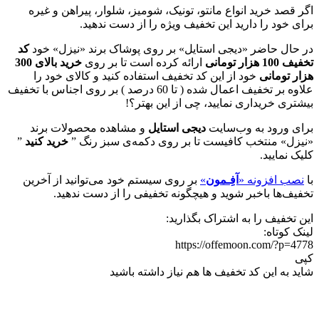
اگر قصد خرید انواع مانتو، تونیک، شومیز، شلوار، پیراهن و غیره
برای خود را دارید این تخفیف ویژه را از دست ندهید.
در حال حاضر «دیجی استایل» بر روی پوشاک برند «نیزل» خود
کد
تخفیف 100 هزار تومانی
ارائه کرده است تا بر روی
خرید بالای 300
هزار تومانی
خود از این کد تخفیف استفاده کنید و کالای خود را
علاوه بر تخفیف اعمال شده ( تا 60 درصد ) بر روی اجناس با تخفیف
بیشتری خریداری نمایید، چی از این بهتر؟!
برای ورود به وب‌سایت
دیجی استایل
و مشاهده محصولات برند
«نیزل» منتخب کافیست تا بر روی دکمه‌ی سبز رنگ ”
خرید کنید
”
کلیک نمایید.
با
نصب افزونه «
آفِـمون
»
بر روی سیستم خود می‌توانید از آخرین
تخفیف‌ها باخبر شوید و هیچگونه تخفیفی را از دست ندهید.
این تخفیف را به اشتراک بگذارید:
لینک کوتاه:
https://offemoon.com/?p=4778
کپی
شاید به این کد تخفیف ها هم نیاز داشته باشید