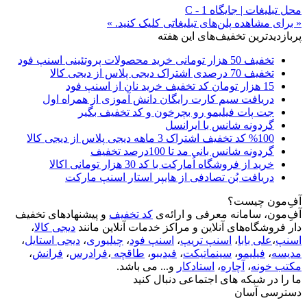
محل تبلیغات | جایگاه C - 1
« برای مشاهده پلن‌های تبلیغاتی کلیک کنید. »
پربازدیدترین تخفیف‌های این هفته
تخفیف 50 هزار تومانی خرید محصولات پروتئینی اسنپ فود
تخفیف 70 درصدی اشتراک دیجی پلاس از دیجی کالا
15 هزار تومان کد تخفیف خرید نان از اسنپ فود
دریافت سیم کارت رایگان دانش آموزی از همراه اول
جت پات فیلیمو رو بچرخون و کد تخفیف بگیر
گردونه شانس با ایرانسل
%100 کد تخفیف اشتراک 3 ماهه دیجی پلاس از دیجی کالا
گردونه شانس بانی مد تا 100درصد تخفیف
خرید از فروشگاه اُمارکت با کد 30 هزار تومانی اکالا
دریافت بُن تصادفی از هایپر استار اسنپ مارکت
آفِ‌مون چیست؟
آفِ‌مون، سامانه معرفی و ارائه‌ی
کد تخفیف
و پیشنهادهای تخفیف
دار فروشگاه‌های آنلاین و مراکز خدمات آنلاین مانند
دیجی کالا
،
اسنپ
،
علی بابا
،
اسنپ تریپ
،
اسنپ فود
،
چیلیوری
،
دیجی استایل
،
مدیسه
،
فیلیمو
،
سینماتیکت
،
فیدیبو
،
طاقچه
،
فرادرس
،
فرانش
،
مکتب خونه
،
آچاره
،
استادکار
و... می باشد.
ما را در شبکه های اجتماعی دنبال کنید
دسترسی آسان