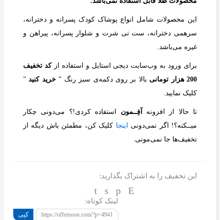
محصولات طلا فابل استفاده نمی‌باشد.
این محصولات شامل انواع پوشاک کودک پسرانه و دخترانه،
سرهمی دخترانه، ست تی شرت و شلوار پسرانه، پیراهن و
غیره می‌باشد.
برای ورود به وب‌سایت دیجی استایل و استفاده از
کد تخفیف
200 هزار تومانی
بالا بر روی دکمه‌ی سبز رنگ ”
خرید کنید
”
کلیک نمایید.
تا حالا از افزونه
آفِــمون
استفاده کردی!؟ می‌دونی چکار
میــکنه؟! اگر نمی‌دونی
اینجا
کلیک کن، مطمئن باش دیگه از
تخفیف‌ها جا نمی‌مونی.
این تخفیف را به اشتراک بگذارید:
لینک کوتاه:
کپی
https://offemoon.com/?p=4941