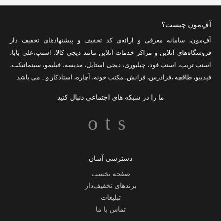
آفِ‌مون چیست؟
آفِ‌مون، سامانه معرفی و ارائه‌ی
کد تخفیف
و پیشنهادهای تخفیف دار
فروشگاه‌های آنلاین و مراکز خدمات آنلاین مانند
دیجی کالا
،
اسنپ
،
علی بابا
،
اسنپ تریپ
،
اسنپ فود
،
چیلیوری
،
دیجی استایل
،
مدیسه
،
فیلیمو
،
سینماتیکت
،
فیدیبو
،
طاقچه
،
فرادرس
،
فرانش
،
مکتب خونه
،
آچاره
،
استادکار
و... می باشد.
ما را در شبکه های اجتماعی دنبال کنید
دسترسی آسان
صفحه نخست
برندهای تخفیف‌دار
تبلیغات
تماس با ما