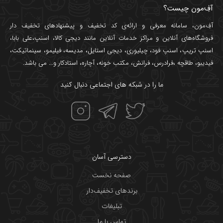
آفِ‌مون چیست؟
آفِ‌مون، سامانه معرفی و ارائه‌ی
کد تخفیف
و پیشنهادهای تخفیف دار
فروشگاه‌های آنلاین و مراکز خدمات آنلاین مانند
دیجی کالا
،
اسنپ
،
علی بابا
،
اسنپ تریپ
،
اسنپ فود
،
چیلیوری
،
دیجی استایل
،
مدیسه
،
فیلیمو
،
سینماتیکت
،
فیدیبو
،
طاقچه
،
فرادرس
،
فرانش
،
مکتب خونه
،
آچاره
،
استادکار
و... می باشد.
ما را در شبکه های اجتماعی دنبال کنید
دسترسی آسان
صفحه نخست
برندهای تخفیف‌دار
تبلیغات
تماس با ما