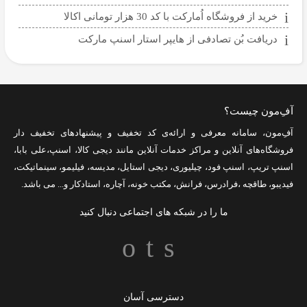
خرید از فروشگاه اُمارکت با کد 30 هزار تومانی اکالا
دریافت بُن تصادفی از هایپر استار اسنپ مارکت
آفِ‌مون چیست؟
آفِ‌مون، سامانه معرفی و ارائه‌ی
کد تخفیف
و پیشنهادهای تخفیف دار
فروشگاه‌های آنلاین و مراکز خدمات آنلاین مانند
دیجی کالا
،
اسنپ
،
علی بابا
،
اسنپ تریپ
،
اسنپ فود
،
چیلیوری
،
دیجی استایل
،
مدیسه
،
فیلیمو
،
سینماتیکت
،
فیدیبو
،
طاقچه
،
فرادرس
،
فرانش
،
مکتب خونه
،
آچاره
،
استادکار
و... می باشد.
ما را در شبکه های اجتماعی دنبال کنید
دسترسی آسان