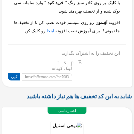
با کلیک بر روی کادر سبز رنگ ”
خرید کنید
” وارد سامانه سی
بوک شده و از تخفیف بهره‌مند شوید.
افزونه
آفِـمون
رو روی سیستم خودت نصب کن تا از تخفیف‌ها
جا نمونی!! برای آموزش نصب افزونه
اینجا
رو کلیک کن.
این تخفیف را به اشتراک بگذارید:
لینک کوتاه:
کپی
https://offemoon.com/?p=7083
شاید به این کد تخفیف ها هم نیاز داشته باشید
اعتبار دائمی