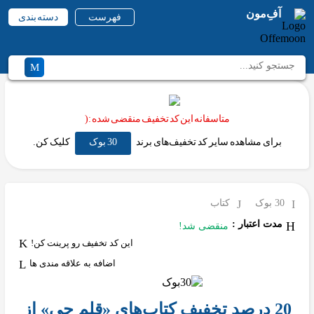
آفِ‌مون
فهرست
دسته بندی
متاسفانه این کد تخفیف منقضی شده :(
برای مشاهده سایر کد تخفیف‌های برند
30 بوک
کلیک کن.
30 بوک
کتاب
مدت اعتبار :
منقضی شد!
این کد تخفیف رو پرینت کن!
اضافه به علاقه مندی ها
20 درصد تخفیف کتاب‌های «قلم چی» از