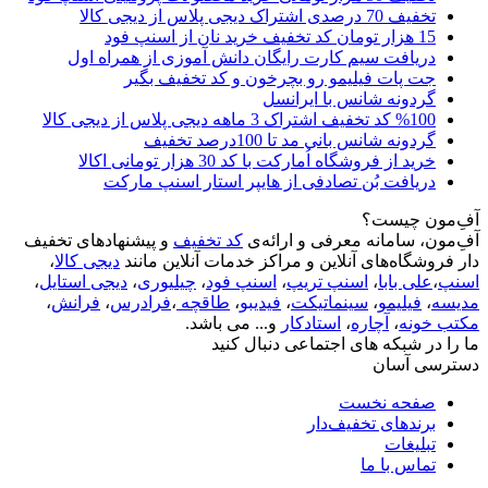
تخفیف 70 درصدی اشتراک دیجی پلاس از دیجی کالا
15 هزار تومان کد تخفیف خرید نان از اسنپ فود
دریافت سیم کارت رایگان دانش آموزی از همراه اول
جت پات فیلیمو رو بچرخون و کد تخفیف بگیر
گردونه شانس با ایرانسل
%100 کد تخفیف اشتراک 3 ماهه دیجی پلاس از دیجی کالا
گردونه شانس بانی مد تا 100درصد تخفیف
خرید از فروشگاه اُمارکت با کد 30 هزار تومانی اکالا
دریافت بُن تصادفی از هایپر استار اسنپ مارکت
آفِ‌مون چیست؟
آفِ‌مون، سامانه معرفی و ارائه‌ی
کد تخفیف
و پیشنهادهای تخفیف
دار فروشگاه‌های آنلاین و مراکز خدمات آنلاین مانند
دیجی کالا
،
اسنپ
،
علی بابا
،
اسنپ تریپ
،
اسنپ فود
،
چیلیوری
،
دیجی استایل
،
مدیسه
،
فیلیمو
،
سینماتیکت
،
فیدیبو
،
طاقچه
،
فرادرس
،
فرانش
،
مکتب خونه
،
آچاره
،
استادکار
و... می باشد.
ما را در شبکه های اجتماعی دنبال کنید
دسترسی آسان
صفحه نخست
برندهای تخفیف‌دار
تبلیغات
تماس با ما