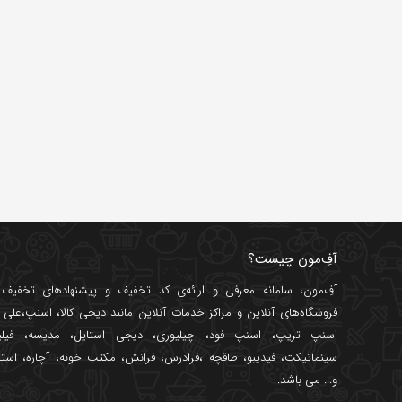
آفِ‌مون چیست؟
آفِ‌مون، سامانه معرفی و ارائه‌ی
کد تخفیف
و پیشنهادهای تخفیف د
فروشگاه‌های آنلاین و مراکز خدمات آنلاین مانند
دیجی کالا
،
اسنپ
،
علی ب
اسنپ تریپ
،
اسنپ فود
،
چیلیوری
،
دیجی استایل
،
مدیسه
،
فیل
سینماتیکت
،
فیدیبو
،
طاقچه
،
فرادرس
،
فرانش
،
مکتب خونه
،
آچاره
،
استا
و... می باشد.