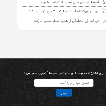
گردونه شانس بانی مد تا 100درصد تخفیف
خرید از فروشگاه اُمارکت با کد 30 هزار تومانی اکالا
دریافت بُن تصادفی از هایپر استار اسنپ مارکت
برای اطلاع از تخفیف های جدید در خبرنامه آفِ‌مون عضو شوید
ارسال