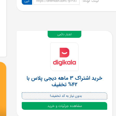
لینک کوتاه:
کپی
https://offemoon.com/?p=981
اعتبار دائمی
خرید اشتراک 3 ماهه دیجی پلاس با
42% تخفیف
بدون نیاز به کد تخفیف!
مشاهده جزئیات و خرید