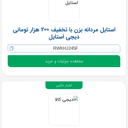
استایل مردانه بزن با تخفیف 200 هزار تومانی
دیجی استایل
RWKHJ245F
مشاهده جزئیات و خرید
اعتبار دائمی