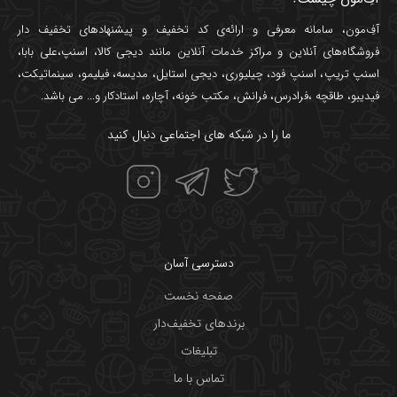
آفِ‌مون، سامانه معرفی و ارائه‌ی
کد تخفیف
و پیشنهادهای تخفیف دار
فروشگاه‌های آنلاین و مراکز خدمات آنلاین مانند
دیجی کالا
،
اسنپ
،
علی بابا
،
اسنپ تریپ
،
اسنپ فود
،
چیلیوری
،
دیجی استایل
،
مدیسه
،
فیلیمو
،
سینماتیکت
،
فیدیبو
،
طاقچه
،
فرادرس
،
فرانش
،
مکتب خونه
،
آچاره
،
استادکار
و... می باشد.
ما را در شبکه های اجتماعی دنبال کنید
دسترسی آسان
صفحه نخست
برندهای تخفیف‌دار
تبلیغات
تماس با ما