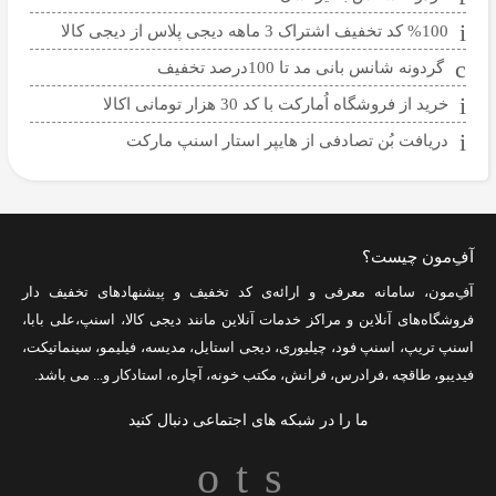
%100 کد تخفیف اشتراک 3 ماهه دیجی پلاس از دیجی کالا
گردونه شانس بانی مد تا 100درصد تخفیف
خرید از فروشگاه اُمارکت با کد 30 هزار تومانی اکالا
دریافت بُن تصادفی از هایپر استار اسنپ مارکت
آفِ‌مون چیست؟
آفِ‌مون، سامانه معرفی و ارائه‌ی
کد تخفیف
و پیشنهادهای تخفیف دار
فروشگاه‌های آنلاین و مراکز خدمات آنلاین مانند
دیجی کالا
،
اسنپ
،
علی بابا
،
اسنپ تریپ
،
اسنپ فود
،
چیلیوری
،
دیجی استایل
،
مدیسه
،
فیلیمو
،
سینماتیکت
،
فیدیبو
،
طاقچه
،
فرادرس
،
فرانش
،
مکتب خونه
،
آچاره
،
استادکار
و... می باشد.
ما را در شبکه های اجتماعی دنبال کنید