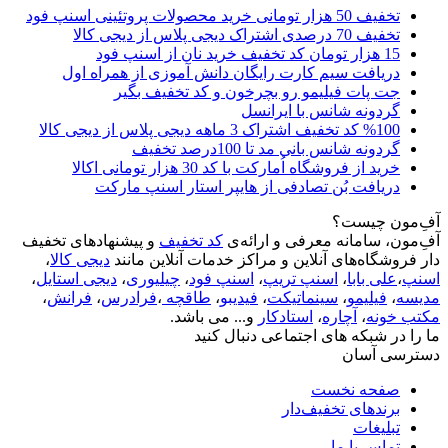
تخفیف 50 هزار تومانی خرید محصولات پروتئینی اسنپ فود
تخفیف 70 درصدی اشتراک دیجی پلاس از دیجی کالا
15 هزار تومان کد تخفیف خرید نان از اسنپ فود
دریافت سیم کارت رایگان دانش آموزی از همراه اول
جت پات فیلیمو رو بچرخون و کد تخفیف بگیر
گردونه شانس با ایرانسل
%100 کد تخفیف اشتراک 3 ماهه دیجی پلاس از دیجی کالا
گردونه شانس بانی مد تا 100درصد تخفیف
خرید از فروشگاه اُمارکت با کد 30 هزار تومانی اکالا
دریافت بُن تصادفی از هایپر استار اسنپ مارکت
آفِ‌مون چیست؟
آفِ‌مون، سامانه معرفی و ارائه‌ی
کد تخفیف
و پیشنهادهای تخفیف
دار فروشگاه‌های آنلاین و مراکز خدمات آنلاین مانند
دیجی کالا
،
اسنپ
،
علی بابا
،
اسنپ تریپ
،
اسنپ فود
،
چیلیوری
،
دیجی استایل
،
مدیسه
،
فیلیمو
،
سینماتیکت
،
فیدیبو
،
طاقچه
،
فرادرس
،
فرانش
،
مکتب خونه
،
آچاره
،
استادکار
و... می باشد.
ما را در شبکه های اجتماعی دنبال کنید
دسترسی آسان
صفحه نخست
برندهای تخفیف‌دار
تبلیغات
تماس با ما