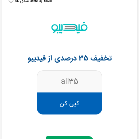
اضافه به علاقه مندی ها
تخفیف 35 درصدی از فیدیبو
all35
کپی کن