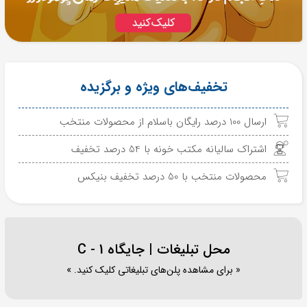
تخفیف‌های ویژه و برگزیده
ارسال 100 درصد رایگان باسلام از محصولات منتخب
اشتراک سالیانه مکتب خونه با 54 درصد تخفیف
محصولات منتخب با 50 درصد تخفیف بنیکس
محل تبلیغات | جایگاه C - 1
« برای مشاهده پلن‌های تبلیغاتی کلیک کنید. »