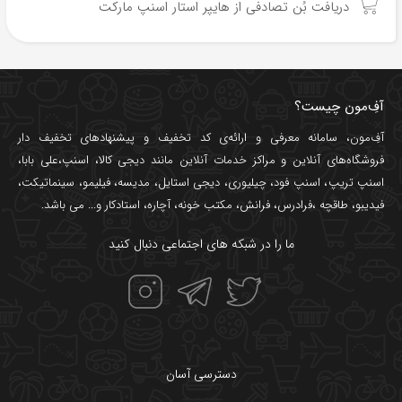
دریافت بُن تصادفی از هایپر استار اسنپ مارکت
آفِ‌مون چیست؟
آفِ‌مون، سامانه معرفی و ارائه‌ی
کد تخفیف
و پیشنهادهای تخفیف دار
فروشگاه‌های آنلاین و مراکز خدمات آنلاین مانند
دیجی کالا
،
اسنپ
،
علی بابا
،
اسنپ تریپ
،
اسنپ فود
،
چیلیوری
،
دیجی استایل
،
مدیسه
،
فیلیمو
،
سینماتیکت
،
فیدیبو
،
طاقچه
،
فرادرس
،
فرانش
،
مکتب خونه
،
آچاره
،
استادکار
و... می باشد.
ما را در شبکه های اجتماعی دنبال کنید
دسترسی آسان