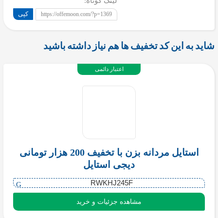
لینک کوتاه:
کپی
https://offemoon.com/?p=1369
شاید به این کد تخفیف ها هم نیاز داشته باشید
اعتبار دائمی
استایل مردانه بزن با تخفیف 200 هزار تومانی
دیجی استایل
RWKHJ245F
مشاهده جزئیات و خرید