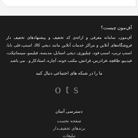
آفِ‌مون چیست؟
آفِ‌مون، سامانه معرفی و ارائه‌ی
کد تخفیف
و پیشنهادهای تخفیف دار
فروشگاه‌های آنلاین و مراکز خدمات آنلاین مانند
دیجی کالا
،
اسنپ
،
علی بابا
،
اسنپ تریپ
،
اسنپ فود
،
چیلیوری
،
دیجی استایل
،
مدیسه
،
فیلیمو
،
سینماتیکت
،
فیدیبو
،
طاقچه
،
فرادرس
،
فرانش
،
مکتب خونه
،
آچاره
،
استادکار
و... می باشد.
ما را در شبکه های اجتماعی دنبال کنید
دسترسی آسان
صفحه نخست
برندهای تخفیف‌دار
تبلیغات