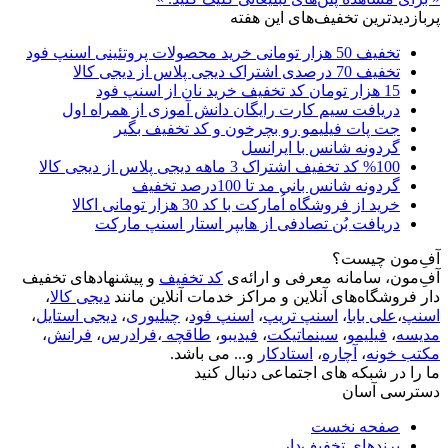
پربازدیدترین تخفیف‌های این هفته
تخفیف 50 هزار تومانی خرید محصولات پروتئینی اسنپ فود
تخفیف 70 درصدی اشتراک دیجی پلاس از دیجی کالا
15 هزار تومان کد تخفیف خرید نان از اسنپ فود
دریافت سیم کارت رایگان دانش آموزی از همراه اول
جت پات فیلیمو رو بچرخون و کد تخفیف بگیر
گردونه شانس با ایرانسل
%100 کد تخفیف اشتراک 3 ماهه دیجی پلاس از دیجی کالا
گردونه شانس بانی مد تا 100درصد تخفیف
خرید از فروشگاه اُمارکت با کد 30 هزار تومانی اکالا
دریافت بُن تصادفی از هایپر استار اسنپ مارکت
آفِ‌مون چیست؟
آفِ‌مون، سامانه معرفی و ارائه‌ی
کد تخفیف
و پیشنهادهای تخفیف
دار فروشگاه‌های آنلاین و مراکز خدمات آنلاین مانند
دیجی کالا
،
اسنپ
،
علی بابا
،
اسنپ تریپ
،
اسنپ فود
،
چیلیوری
،
دیجی استایل
،
مدیسه
،
فیلیمو
،
سینماتیکت
،
فیدیبو
،
طاقچه
،
فرادرس
،
فرانش
،
مکتب خونه
،
آچاره
،
استادکار
و... می باشد.
ما را در شبکه های اجتماعی دنبال کنید
دسترسی آسان
صفحه نخست
برندهای تخفیف‌دار