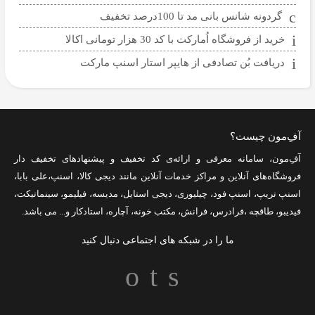
گردونه شانس بانی مد تا 100درصد تخفیف
خرید از فروشگاه اُمارکت با کد 30 هزار تومانی اکالا
دریافت بُن تصادفی از هایپر استار اسنپ مارکت
آفِ‌مون چیست؟
آفِ‌مون، سامانه معرفی و ارائه‌ی
کد تخفیف
و پیشنهادهای تخفیف دار
فروشگاه‌های آنلاین و مراکز خدمات آنلاین مانند
دیجی کالا
،
اسنپ
،
علی بابا
،
اسنپ تریپ
،
اسنپ فود
،
چیلیوری
،
دیجی استایل
،
مدیسه
،
فیلیمو
،
سینماتیکت
،
فیدیبو
،
طاقچه
،
فرادرس
،
فرانش
،
مکتب خونه
،
آچاره
،
استادکار
و... می باشد.
ما را در شبکه های اجتماعی دنبال کنید