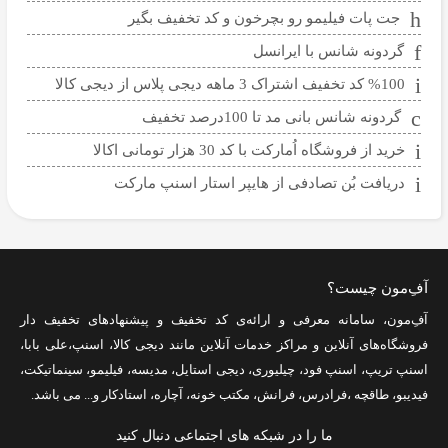
جت پات فیلیمو رو بچرخون و کد تخفیف بگیر
گردونه شانس با ایرانسل
%100 کد تخفیف اشتراک 3 ماهه دیجی پلاس از دیجی کالا
گردونه شانس بانی مد تا 100درصد تخفیف
خرید از فروشگاه اُمارکت با کد 30 هزار تومانی اکالا
دریافت بُن تصادفی از هایپر استار اسنپ مارکت
آفِ‌مون چیست؟
آفِ‌مون، سامانه معرفی و ارائه‌ی
کد تخفیف
و پیشنهادهای تخفیف دار
فروشگاه‌های آنلاین و مراکز خدمات آنلاین مانند
دیجی کالا
،
اسنپ
،
علی بابا
،
اسنپ تریپ
،
اسنپ فود
،
چیلیوری
،
دیجی استایل
،
مدیسه
،
فیلیمو
،
سینماتیکت
،
فیدیبو
،
طاقچه
،
فرادرس
،
فرانش
،
مکتب خونه
،
آچاره
،
استادکار
و... می باشد.
ما را در شبکه های اجتماعی دنبال کنید