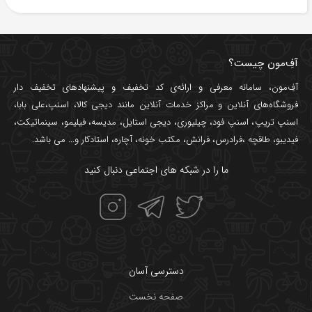
آفِ‌مون چیست؟
آفِ‌مون، سامانه معرفی و ارائه‌ی
کد تخفیف
و پیشنهادهای تخفیف دار
فروشگاه‌های آنلاین و مراکز خدمات آنلاین مانند
دیجی کالا
،
اسنپ
،
علی بابا
،
اسنپ تریپ
،
اسنپ فود
،
چیلیوری
،
دیجی استایل
،
مدیسه
،
فیلیمو
،
سینماتیکت
،
فیدیبو
،
طاقچه
،
فرادرس
،
فرانش
،
مکتب خونه
،
آچاره
،
استادکار
و... می باشد.
ما را در شبکه های اجتماعی دنبال کنید
دسترسی آسان
صفحه نخست