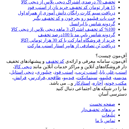
تخفیف 70 درصدی اشتراک دیجی پلاس از دیجی کالا
15 هزار تومان کد تخفیف خرید نان از اسنپ فود
دریافت سیم کارت رایگان دانش آموزی از همراه اول
جت پات فیلیمو رو بچرخون و کد تخفیف بگیر
گردونه شانس با ایرانسل
%100 کد تخفیف اشتراک 3 ماهه دیجی پلاس از دیجی کالا
گردونه شانس بانی مد تا 100درصد تخفیف
خرید از فروشگاه اُمارکت با کد 30 هزار تومانی اکالا
دریافت بُن تصادفی از هایپر استار اسنپ مارکت
آفِ‌مون چیست؟
آفِ‌مون، سامانه معرفی و ارائه‌ی
کد تخفیف
و پیشنهادهای تخفیف
دار فروشگاه‌های آنلاین و مراکز خدمات آنلاین مانند
دیجی کالا
،
اسنپ
،
علی بابا
،
اسنپ تریپ
،
اسنپ فود
،
چیلیوری
،
دیجی استایل
،
مدیسه
،
فیلیمو
،
سینماتیکت
،
فیدیبو
،
طاقچه
،
فرادرس
،
فرانش
،
مکتب خونه
،
آچاره
،
استادکار
و... می باشد.
ما را در شبکه های اجتماعی دنبال کنید
دسترسی آسان
صفحه نخست
برندهای تخفیف‌دار
تبلیغات
تماس با ما