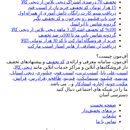
تخفیف 70 درصدی اشتراک دیجی پلاس از دیجی کالا
15 هزار تومان کد تخفیف خرید نان از اسنپ فود
دریافت سیم کارت رایگان دانش آموزی از همراه اول
جت پات فیلیمو رو بچرخون و کد تخفیف بگیر
گردونه شانس با ایرانسل
%100 کد تخفیف اشتراک 3 ماهه دیجی پلاس از دیجی کالا
گردونه شانس بانی مد تا 100درصد تخفیف
خرید از فروشگاه اُمارکت با کد 30 هزار تومانی اکالا
دریافت بُن تصادفی از هایپر استار اسنپ مارکت
آفِ‌مون چیست؟
آفِ‌مون، سامانه معرفی و ارائه‌ی
کد تخفیف
و پیشنهادهای تخفیف
دار فروشگاه‌های آنلاین و مراکز خدمات آنلاین مانند
دیجی کالا
،
اسنپ
،
علی بابا
،
اسنپ تریپ
،
اسنپ فود
،
چیلیوری
،
دیجی استایل
،
مدیسه
،
فیلیمو
،
سینماتیکت
،
فیدیبو
،
طاقچه
،
فرادرس
،
فرانش
،
مکتب خونه
،
آچاره
،
استادکار
و... می باشد.
ما را در شبکه های اجتماعی دنبال کنید
دسترسی آسان
صفحه نخست
برندهای تخفیف‌دار
تبلیغات
تماس با ما