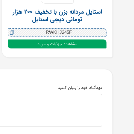
استایل مردانه بزن با تخفیف 200 هزار
تومانی دیجی استایل
RWKHJ245F
مشاهده جزئیات و خرید
دیدگـاه خود را بـیان کـنید