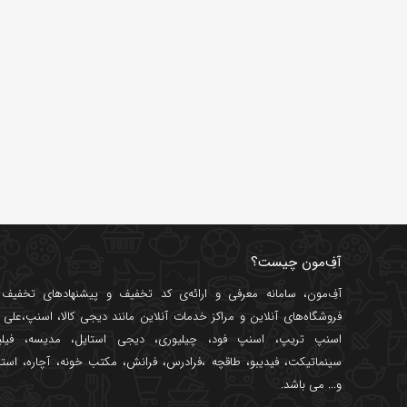
آفِ‌مون چیست؟
آفِ‌مون، سامانه معرفی و ارائه‌ی
کد تخفیف
و پیشنهادهای تخفیف د
فروشگاه‌های آنلاین و مراکز خدمات آنلاین مانند
دیجی کالا
،
اسنپ
،
علی ب
اسنپ تریپ
،
اسنپ فود
،
چیلیوری
،
دیجی استایل
،
مدیسه
،
فیل
سینماتیکت
،
فیدیبو
،
طاقچه
،
فرادرس
،
فرانش
،
مکتب خونه
،
آچاره
،
استا
و... می باشد.