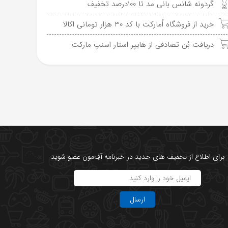
گردونه شانس بانی مد تا 100درصد تخفیف
خرید از فروشگاه اُمارکت با کد 30 هزار تومانی اکالا
دریافت بُن تصادفی از هایپر استار اسنپ مارکت
برای اطلاع از تخفیف های جدید در خبرنامه آفِ‌مون عضو شوید
ارسال