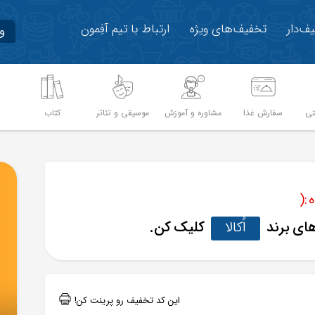
ف‌دار
تخفیف‌های ویژه
ارتباط با تیم آفِمون
و
تی
سفارش غذا
مشاوره و آموزش
موسیقی و تئاتر
کتاب
م
:(
های برند
اُکالا
کلیک کن.
این کد تخفیف رو پرینت کن!