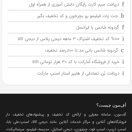
دریافت سیم کارت رایگان دانش آموزی از همراه اول
جت پات فیلیمو رو بچرخون و کد تخفیف بگیر
گردونه شانس با ایرانسل
%100 کد تخفیف اشتراک 3 ماهه دیجی پلاس از دیجی کالا
گردونه شانس بانی مد تا 100درصد تخفیف
خرید از فروشگاه اُمارکت با کد 30 هزار تومانی اکالا
دریافت بُن تصادفی از هایپر استار اسنپ مارکت
آفِ‌مون چیست؟
آفِ‌مون، سامانه معرفی و ارائه‌ی
کد تخفیف
و پیشنهادهای تخفیف دار
فروشگاه‌های آنلاین و مراکز خدمات آنلاین مانند
دیجی کالا
،
اسنپ
،
علی بابا
،
اسنپ تریپ
،
اسنپ فود
،
چیلیوری
،
دیجی استایل
،
مدیسه
،
فیلیمو
،
سینماتیکت
،