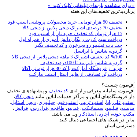
« برای مشاهده پلن‌های تبلیغاتی کلیک کنید. »
پربازدیدترین تخفیف‌های این هفته
تخفیف 50 هزار تومانی خرید محصولات پروتئینی اسنپ فود
تخفیف 70 درصدی اشتراک دیجی پلاس از دیجی کالا
15 هزار تومان کد تخفیف خرید نان از اسنپ فود
دریافت سیم کارت رایگان دانش آموزی از همراه اول
جت پات فیلیمو رو بچرخون و کد تخفیف بگیر
گردونه شانس با ایرانسل
%100 کد تخفیف اشتراک 3 ماهه دیجی پلاس از دیجی کالا
گردونه شانس بانی مد تا 100درصد تخفیف
خرید از فروشگاه اُمارکت با کد 30 هزار تومانی اکالا
دریافت بُن تصادفی از هایپر استار اسنپ مارکت
آفِ‌مون چیست؟
آفِ‌مون، سامانه معرفی و ارائه‌ی
کد تخفیف
و پیشنهادهای تخفیف
دار فروشگاه‌های آنلاین و مراکز خدمات آنلاین مانند
دیجی کالا
،
اسنپ
،
علی بابا
،
اسنپ تریپ
،
اسنپ فود
،
چیلیوری
،
دیجی استایل
،
مدیسه
،
فیلیمو
،
سینماتیکت
،
فیدیبو
،
طاقچه
،
فرادرس
،
فرانش
،
مکتب خونه
،
آچاره
،
استادکار
و... می باشد.
ما را در شبکه های اجتماعی دنبال کنید
دسترسی آسان
صفحه نخست