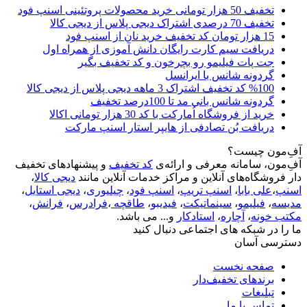
تخفیف 50 هزار تومانی خرید محصولات پروتئینی اسنپ فود
تخفیف 70 درصدی اشتراک دیجی پلاس از دیجی کالا
15 هزار تومان کد تخفیف خرید نان از اسنپ فود
دریافت سیم کارت رایگان دانش آموزی از همراه اول
جت پات فیلیمو رو بچرخون و کد تخفیف بگیر
گردونه شانس با ایرانسل
%100 کد تخفیف اشتراک 3 ماهه دیجی پلاس از دیجی کالا
گردونه شانس بانی مد تا 100درصد تخفیف
خرید از فروشگاه اُمارکت با کد 30 هزار تومانی اکالا
دریافت بُن تصادفی از هایپر استار اسنپ مارکت
آفِ‌مون چیست؟
آفِ‌مون، سامانه معرفی و ارائه‌ی
کد تخفیف
و پیشنهادهای تخفیف
دار فروشگاه‌های آنلاین و مراکز خدمات آنلاین مانند
دیجی کالا
،
اسنپ
،
علی بابا
،
اسنپ تریپ
،
اسنپ فود
،
چیلیوری
،
دیجی استایل
،
مدیسه
،
فیلیمو
،
سینماتیکت
،
فیدیبو
،
طاقچه
،
فرادرس
،
فرانش
،
مکتب خونه
،
آچاره
،
استادکار
و... می باشد.
ما را در شبکه های اجتماعی دنبال کنید
دسترسی آسان
صفحه نخست
برندهای تخفیف‌دار
تبلیغات
تماس با ما