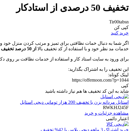
تخفیف 50 درصدی از استادکار
Tir00tabsn
کپی کن
خرید کنید
اگر شما به دنبال خمات نظافتی برای تمیز و مرتب کردن منزل خود و
خدمات مد نظر خود و با استفاده از کد تخفیف بالا
از 50 درصد تخفیف
ب
برای ورود به سایت استاد کار و استفاده از خدمات نظافت بر روی دکم
این تخفیف را به اشتراک بگذارید:
لینک کوتاه:
https://offemoon.com/?p=1044
کپی
شاید به این کد تخفیف ها هم نیاز داشته باشید
استایل مردانه بزن با تخفیف 200 هزار تومانی دیجی استایل
RWKHJ245F
مشاهده جزئیات و خرید
اعتبار دائمی
خرید اشتراک 3 ماهه دیجی پلاس با 42% تخفیف