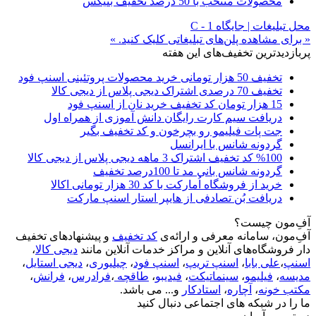
محصولات منتخب با 50 درصد تخفیف بنیکس
محل تبلیغات | جایگاه C - 1
« برای مشاهده پلن‌های تبلیغاتی کلیک کنید. »
پربازدیدترین تخفیف‌های این هفته
تخفیف 50 هزار تومانی خرید محصولات پروتئینی اسنپ فود
تخفیف 70 درصدی اشتراک دیجی پلاس از دیجی کالا
15 هزار تومان کد تخفیف خرید نان از اسنپ فود
دریافت سیم کارت رایگان دانش آموزی از همراه اول
جت پات فیلیمو رو بچرخون و کد تخفیف بگیر
گردونه شانس با ایرانسل
%100 کد تخفیف اشتراک 3 ماهه دیجی پلاس از دیجی کالا
گردونه شانس بانی مد تا 100درصد تخفیف
خرید از فروشگاه اُمارکت با کد 30 هزار تومانی اکالا
دریافت بُن تصادفی از هایپر استار اسنپ مارکت
آفِ‌مون چیست؟
آفِ‌مون، سامانه معرفی و ارائه‌ی
کد تخفیف
و پیشنهادهای تخفیف
دار فروشگاه‌های آنلاین و مراکز خدمات آنلاین مانند
دیجی کالا
،
اسنپ
،
علی بابا
،
اسنپ تریپ
،
اسنپ فود
،
چیلیوری
،
دیجی استایل
،
مدیسه
،
فیلیمو
،
سینماتیکت
،
فیدیبو
،
طاقچه
،
فرادرس
،
فرانش
،
مکتب خونه
،
آچاره
،
استادکار
و... می باشد.
ما را در شبکه های اجتماعی دنبال کنید