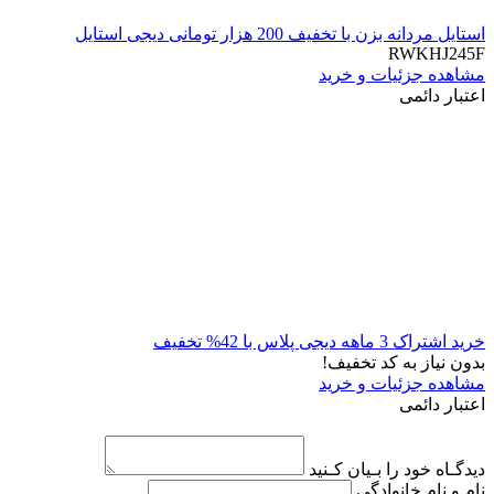
استایل مردانه بزن با تخفیف 200 هزار تومانی دیجی استایل
RWKHJ245F
مشاهده جزئیات و خرید
اعتبار دائمی
خرید اشتراک 3 ماهه دیجی پلاس با 42% تخفیف
بدون نیاز به کد تخفیف!
مشاهده جزئیات و خرید
اعتبار دائمی
دیدگـاه خود را بـیان کـنید
نام و نام خانوادگی