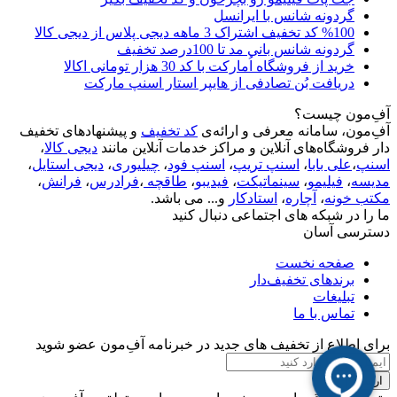
گردونه شانس با ایرانسل
%100 کد تخفیف اشتراک 3 ماهه دیجی پلاس از دیجی کالا
گردونه شانس بانی مد تا 100درصد تخفیف
خرید از فروشگاه اُمارکت با کد 30 هزار تومانی اکالا
دریافت بُن تصادفی از هایپر استار اسنپ مارکت
آفِ‌مون چیست؟
آفِ‌مون، سامانه معرفی و ارائه‌ی
کد تخفیف
و پیشنهادهای تخفیف
دار فروشگاه‌های آنلاین و مراکز خدمات آنلاین مانند
دیجی کالا
،
اسنپ
،
علی بابا
،
اسنپ تریپ
،
اسنپ فود
،
چیلیوری
،
دیجی استایل
،
مدیسه
،
فیلیمو
،
سینماتیکت
،
فیدیبو
،
طاقچه
،
فرادرس
،
فرانش
،
مکتب خونه
،
آچاره
،
استادکار
و... می باشد.
ما را در شبکه های اجتماعی دنبال کنید
دسترسی آسان
صفحه نخست
برندهای تخفیف‌دار
تبلیغات
تماس با ما
برای اطلاع از تخفیف های جدید در خبرنامه آفِ‌مون عضو شوید
ارسال