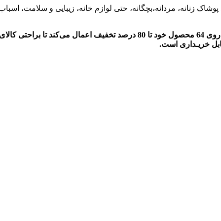
پوشاک زنانه، مردانه،بچگانه، حتی لوازم خانه، زیبایی و سلامت، اسباب ب
به مناسبت شب یــلدا، امسال سامانه بانـی مد هر 12 ساعت یکبار بر روی 64 محصول 
ابل خریـداری است.