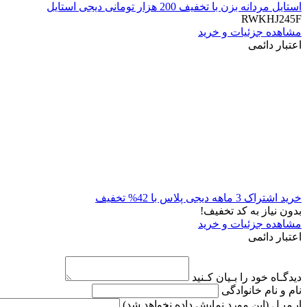
استایل مردانه بزن با تخفیف 200 هزار تومانی دیجی استایل
RWKHJ245F
مشاهده جزئیات و خرید
اعتبار دائمی
خرید اشتراک 3 ماهه دیجی پلاس با 42% تخفیف
بدون نیاز به کد تخفیف!
مشاهده جزئیات و خرید
اعتبار دائمی
دیدگـاه خود را بـیان کـنید
نام و نام خانوادگی
ایـمیـل
(این مورد نمایش داده نخواهد شد)