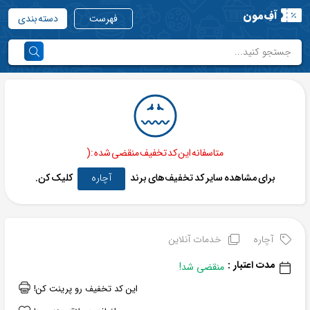
آفِ‌مون
فهرست
دسته بندی
متاسفانه این کد تخفیف منقضی شده :(
برای مشاهده سایر کد تخفیف‌های برند
آچاره
کلیک کن.
آچاره
خدمات آنلاین
مدت اعتبار :
منقضی شد!
این کد تخفیف رو پرینت کن!