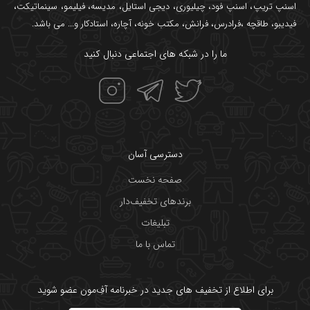
اسنپ تریپ
،
اسنپ فود
،
چیلیوری
،
دیجی استایل
،
مدیسه
،
فیلیمو
،
سینماتیکت
،
فیدیبو
،
طاقچه
،
فرادرس
،
فرانش
،
مکتب خونه
،
آچاره
،
استادکار
و... می باشد.
ما را در شبکه های اجتماعی دنبال کنید
دسترسی آسان
صفحه نخست
برندهای تخفیف‌دار
تبلیغات
تماس با ما
برای اطلاع از تخفیف های جدید در خبرنامه آفِ‌مون عضو شوید