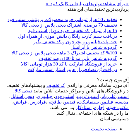
« برای مشاهده پلن‌های تبلیغاتی کلیک کنید. »
پربازدیدترین تخفیف‌های این هفته
تخفیف 50 هزار تومانی خرید محصولات پروتئینی اسنپ فود
تخفیف 70 درصدی اشتراک دیجی پلاس از دیجی کالا
15 هزار تومان کد تخفیف خرید نان از اسنپ فود
دریافت سیم کارت رایگان دانش آموزی از همراه اول
جت پات فیلیمو رو بچرخون و کد تخفیف بگیر
گردونه شانس با ایرانسل
%100 کد تخفیف اشتراک 3 ماهه دیجی پلاس از دیجی کالا
گردونه شانس بانی مد تا 100درصد تخفیف
خرید از فروشگاه اُمارکت با کد 30 هزار تومانی اکالا
دریافت بُن تصادفی از هایپر استار اسنپ مارکت
آفِ‌مون چیست؟
آفِ‌مون، سامانه معرفی و ارائه‌ی
کد تخفیف
و پیشنهادهای تخفیف
دار فروشگاه‌های آنلاین و مراکز خدمات آنلاین مانند
دیجی کالا
،
اسنپ
،
علی بابا
،
اسنپ تریپ
،
اسنپ فود
،
چیلیوری
،
دیجی استایل
،
مدیسه
،
فیلیمو
،
سینماتیکت
،
فیدیبو
،
طاقچه
،
فرادرس
،
فرانش
،
مکتب خونه
،
آچاره
،
استادکار
و... می باشد.
ما را در شبکه های اجتماعی دنبال کنید
دسترسی آسان
صفحه نخست