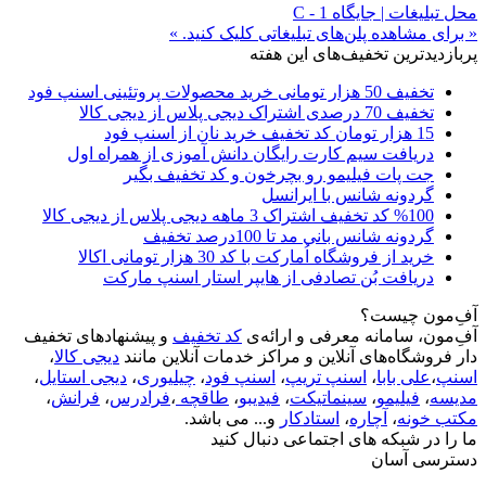
محل تبلیغات | جایگاه C - 1
« برای مشاهده پلن‌های تبلیغاتی کلیک کنید. »
پربازدیدترین تخفیف‌های این هفته
تخفیف 50 هزار تومانی خرید محصولات پروتئینی اسنپ فود
تخفیف 70 درصدی اشتراک دیجی پلاس از دیجی کالا
15 هزار تومان کد تخفیف خرید نان از اسنپ فود
دریافت سیم کارت رایگان دانش آموزی از همراه اول
جت پات فیلیمو رو بچرخون و کد تخفیف بگیر
گردونه شانس با ایرانسل
%100 کد تخفیف اشتراک 3 ماهه دیجی پلاس از دیجی کالا
گردونه شانس بانی مد تا 100درصد تخفیف
خرید از فروشگاه اُمارکت با کد 30 هزار تومانی اکالا
دریافت بُن تصادفی از هایپر استار اسنپ مارکت
آفِ‌مون چیست؟
آفِ‌مون، سامانه معرفی و ارائه‌ی
کد تخفیف
و پیشنهادهای تخفیف
دار فروشگاه‌های آنلاین و مراکز خدمات آنلاین مانند
دیجی کالا
،
اسنپ
،
علی بابا
،
اسنپ تریپ
،
اسنپ فود
،
چیلیوری
،
دیجی استایل
،
مدیسه
،
فیلیمو
،
سینماتیکت
،
فیدیبو
،
طاقچه
،
فرادرس
،
فرانش
،
مکتب خونه
،
آچاره
،
استادکار
و... می باشد.
ما را در شبکه های اجتماعی دنبال کنید
دسترسی آسان