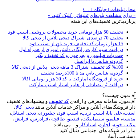
محل تبلیغات | جایگاه C - 1
« برای مشاهده پلن‌های تبلیغاتی کلیک کنید. »
پربازدیدترین تخفیف‌های این هفته
تخفیف 50 هزار تومانی خرید محصولات پروتئینی اسنپ فود
تخفیف 70 درصدی اشتراک دیجی پلاس از دیجی کالا
15 هزار تومان کد تخفیف خرید نان از اسنپ فود
دریافت سیم کارت رایگان دانش آموزی از همراه اول
جت پات فیلیمو رو بچرخون و کد تخفیف بگیر
گردونه شانس با ایرانسل
%100 کد تخفیف اشتراک 3 ماهه دیجی پلاس از دیجی کالا
گردونه شانس بانی مد تا 100درصد تخفیف
خرید از فروشگاه اُمارکت با کد 30 هزار تومانی اکالا
دریافت بُن تصادفی از هایپر استار اسنپ مارکت
آفِ‌مون چیست؟
آفِ‌مون، سامانه معرفی و ارائه‌ی
کد تخفیف
و پیشنهادهای تخفیف
دار فروشگاه‌های آنلاین و مراکز خدمات آنلاین مانند
دیجی کالا
،
اسنپ
،
علی بابا
،
اسنپ تریپ
،
اسنپ فود
،
چیلیوری
،
دیجی استایل
،
مدیسه
،
فیلیمو
،
سینماتیکت
،
فیدیبو
،
طاقچه
،
فرادرس
،
فرانش
،
مکتب خونه
،
آچاره
،
استادکار
و... می باشد.
ما را در شبکه های اجتماعی دنبال کنید
دسترسی آسان