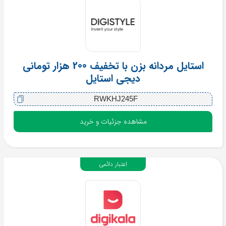
استایل مردانه بزن با تخفیف 200 هزار تومانی
دیجی استایل
RWKHJ245F
مشاهده جزئیات و خرید
اعتبار دائمی