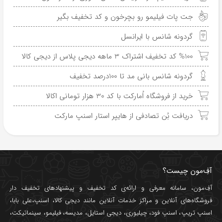
جت پات فیلیمو رو بچرخون و کد تخفیف بگیر
گردونه شانس با ایرانسل
%100 کد تخفیف اشتراک 3 ماهه دیجی پلاس از دیجی کالا
گردونه شانس بانی مد تا 100درصد تخفیف
خرید از فروشگاه اُمارکت با کد 30 هزار تومانی اکالا
دریافت بُن تصادفی از هایپر استار اسنپ مارکت
آفِ‌مون چیست؟
آفِ‌مون، سامانه معرفی و ارائه‌ی
کد تخفیف
و پیشنهادهای تخفیف دار
فروشگاه‌های آنلاین و مراکز خدمات آنلاین مانند
دیجی کالا
،
اسنپ
،
علی بابا
،
اسنپ تریپ
،
اسنپ فود
،
چیلیوری
،
دیجی استایل
،
مدیسه
،
فیلیمو
،
سینماتیکت
،