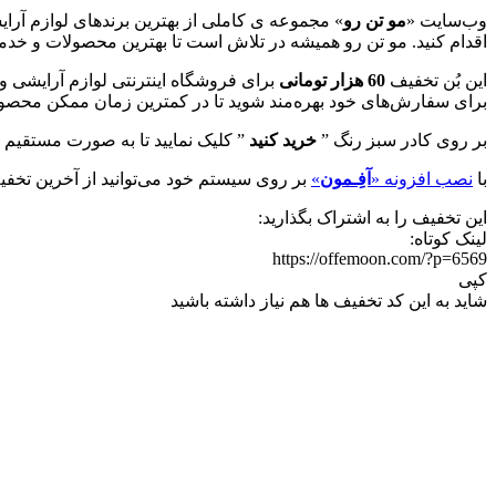
وب‌سایت «
مو تن رو
» مجموعه ی کاملی از بهترین برندهای لوازم آرای
اقدام کنید. مو تن رو همیشه در تلاش است تا بهترین محصولات و خدما
این بُن تخفیف
60 هزار تومانی
برای فروشگاه اینترنتی لوازم آرایشی و
برای سفارش‌های خود بهره‌مند شوید تا در کمترین زمان ممکن محصولا
بر روی کادر سبز رنگ ”
خرید کنید
” کلیک نمایید تا به صورت مستقیم وارد صفحه مورد نظر ش
با
نصب افزونه «
آفِـمون
»
بر روی سیستم خود می‌توانید از آخرین تخفیف
این تخفیف را به اشتراک بگذارید:
لینک کوتاه:
https://offemoon.com/?p=6569
کپی
شاید به این کد تخفیف ها هم نیاز داشته باشید