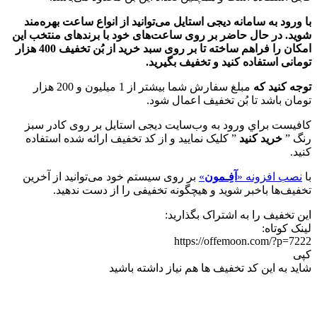
با ورود به سامانه ديجی استايل می‌توانید از انواع ساعت بهره‌مند
شوید. در حال حاضر بر روی ساعت‌‌های خود با برندهای منتخب اين
امكان را فراهم ساخته تا بر روی سبد خرید از بُن تخفیف 400 هزار
تومانی استفاده کنید و تخفیف بگیرید.
توجه کنید که
مبلغ سفارش شما بیشتر از 1 میلیون و 200 هزار
تومان باشد تا بُن تخفیف اعمال شود.
كافيست براي ورود به وب‌سایت دیجی استایل بر روی کادر سبز
رنگ ”
خريد كنيد
” كليک نماييد و از کد تخفيف ارائه شده استفاده
كنيد.
با
نصب افزونه «
آفِـمون
»
بر روی سیستم خود می‌توانید از آخرین
تخفیف‌ها باخبر شوید و هیچگونه تخفیفی را از دست ندهید.
این تخفیف را به اشتراک بگذارید:
لینک کوتاه:
https://offemoon.com/?p=7222
کپی
شاید به این کد تخفیف ها هم نیاز داشته باشید