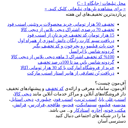
محل تبلیغات | جایگاه C - 1
« برای مشاهده پلن‌های تبلیغاتی کلیک کنید. »
پربازدیدترین تخفیف‌های این هفته
تخفیف 50 هزار تومانی خرید محصولات پروتئینی اسنپ فود
تخفیف 70 درصدی اشتراک دیجی پلاس از دیجی کالا
15 هزار تومان کد تخفیف خرید نان از اسنپ فود
دریافت سیم کارت رایگان دانش آموزی از همراه اول
جت پات فیلیمو رو بچرخون و کد تخفیف بگیر
گردونه شانس با ایرانسل
%100 کد تخفیف اشتراک 3 ماهه دیجی پلاس از دیجی کالا
گردونه شانس بانی مد تا 100درصد تخفیف
خرید از فروشگاه اُمارکت با کد 30 هزار تومانی اکالا
دریافت بُن تصادفی از هایپر استار اسنپ مارکت
آفِ‌مون چیست؟
آفِ‌مون، سامانه معرفی و ارائه‌ی
کد تخفیف
و پیشنهادهای تخفیف
دار فروشگاه‌های آنلاین و مراکز خدمات آنلاین مانند
دیجی کالا
،
اسنپ
،
علی بابا
،
اسنپ تریپ
،
اسنپ فود
،
چیلیوری
،
دیجی استایل
،
مدیسه
،
فیلیمو
،
سینماتیکت
،
فیدیبو
،
طاقچه
،
فرادرس
،
فرانش
،
مکتب خونه
،
آچاره
،
استادکار
و... می باشد.
ما را در شبکه های اجتماعی دنبال کنید
دسترسی آسان