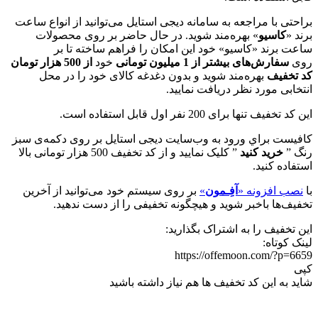
براحتی با مراجعه به سامانه ديجی استايل می‌توانید از انواع ساعت
برند «
کاسیو
» بهره‌مند شوید. در حال حاضر بر روی محصولات
ساعت‌ برند «کاسیو» خود اين امكان را فراهم ساخته تا بر
روی
سفارش‌های بیشتر از 1 میلیون تومانی
خود
از 500 هزار تومان
کد تخفيف
بهره‌مند شويد و بدون دغدغه کالای خود را در محل
انتخابی مورد نظر دریافت نمایید.
این کد تخفیف تنها برای 200 نفر اول قابل استفاده است.
كافيست براي ورود به وب‌سایت دیجی استایل بر روی دكمه‌ی سبز
رنگ ”
خريد كنيد
” كليک نماييد و از کد تخفيف 500 هزار تومانی بالا
استفاده كنيد.
با
نصب افزونه «
آفِـمون
»
بر روی سیستم خود می‌توانید از آخرین
تخفیف‌ها باخبر شوید و هیچگونه تخفیفی را از دست ندهید.
این تخفیف را به اشتراک بگذارید:
لینک کوتاه:
https://offemoon.com/?p=6659
کپی
شاید به این کد تخفیف ها هم نیاز داشته باشید