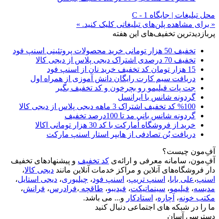
محل تبلیغات | جایگاه C - 1
« برای مشاهده پلن‌های تبلیغاتی کلیک کنید. »
پربازدیدترین تخفیف‌های این هفته
تخفیف 50 هزار تومانی خرید محصولات پروتئینی اسنپ فود
تخفیف 70 درصدی اشتراک دیجی پلاس از دیجی کالا
15 هزار تومان کد تخفیف خرید نان از اسنپ فود
دریافت سیم کارت رایگان دانش آموزی از همراه اول
جت پات فیلیمو رو بچرخون و کد تخفیف بگیر
گردونه شانس با ایرانسل
%100 کد تخفیف اشتراک 3 ماهه دیجی پلاس از دیجی کالا
گردونه شانس بانی مد تا 100درصد تخفیف
خرید از فروشگاه اُمارکت با کد 30 هزار تومانی اکالا
دریافت بُن تصادفی از هایپر استار اسنپ مارکت
آفِ‌مون چیست؟
آفِ‌مون، سامانه معرفی و ارائه‌ی
کد تخفیف
و پیشنهادهای تخفیف
دار فروشگاه‌های آنلاین و مراکز خدمات آنلاین مانند
دیجی کالا
،
اسنپ
،
علی بابا
،
اسنپ تریپ
،
اسنپ فود
،
چیلیوری
،
دیجی استایل
،
مدیسه
،
فیلیمو
،
سینماتیکت
،
فیدیبو
،
طاقچه
،
فرادرس
،
فرانش
،
مکتب خونه
،
آچاره
،
استادکار
و... می باشد.
ما را در شبکه های اجتماعی دنبال کنید
دسترسی آسان