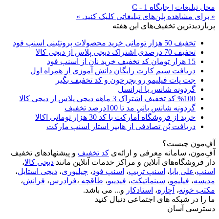
محل تبلیغات | جایگاه C - 1
« برای مشاهده پلن‌های تبلیغاتی کلیک کنید. »
پربازدیدترین تخفیف‌های این هفته
تخفیف 50 هزار تومانی خرید محصولات پروتئینی اسنپ فود
تخفیف 70 درصدی اشتراک دیجی پلاس از دیجی کالا
15 هزار تومان کد تخفیف خرید نان از اسنپ فود
دریافت سیم کارت رایگان دانش آموزی از همراه اول
جت پات فیلیمو رو بچرخون و کد تخفیف بگیر
گردونه شانس با ایرانسل
%100 کد تخفیف اشتراک 3 ماهه دیجی پلاس از دیجی کالا
گردونه شانس بانی مد تا 100درصد تخفیف
خرید از فروشگاه اُمارکت با کد 30 هزار تومانی اکالا
دریافت بُن تصادفی از هایپر استار اسنپ مارکت
آفِ‌مون چیست؟
آفِ‌مون، سامانه معرفی و ارائه‌ی
کد تخفیف
و پیشنهادهای تخفیف
دار فروشگاه‌های آنلاین و مراکز خدمات آنلاین مانند
دیجی کالا
،
اسنپ
،
علی بابا
،
اسنپ تریپ
،
اسنپ فود
،
چیلیوری
،
دیجی استایل
،
مدیسه
،
فیلیمو
،
سینماتیکت
،
فیدیبو
،
طاقچه
،
فرادرس
،
فرانش
،
مکتب خونه
،
آچاره
،
استادکار
و... می باشد.
ما را در شبکه های اجتماعی دنبال کنید
دسترسی آسان