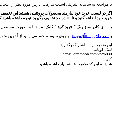
با مراجعه به سامانه اینترنتی اسنپ مارکت آدرس مورد نظر را انتخا
اگر در لیست خرید خود نیازمند محصولات پروتئینی هستید این تخفیف
خرید خود اضافه کنید و تا 20 درصد تخفیف بگیرید. توجه داشته باشید که این تخفیف نیازی به وارد کردن هیچ گونه کد دستوری ندارد و تخفیف بر روی محصولات به صورت خودکار اعمال شده است.
بر روی کادر سبز رنگ ”
خرید کنید
” کلیک نمایید تا به صورت مستقیم 
با
نصب افزونه «
آفِـمون
»
بر روی سیستم خود می‌توانید از آخرین تخفیف
این تخفیف را به اشتراک بگذارید:
لینک کوتاه:
https://offemoon.com/?p=6030
کپی
شاید به این کد تخفیف ها هم نیاز داشته باشید