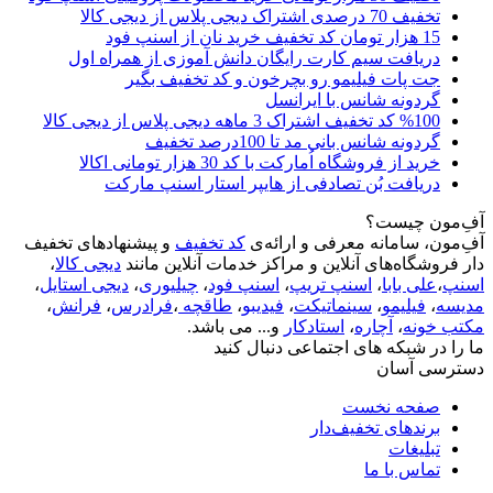
تخفیف 70 درصدی اشتراک دیجی پلاس از دیجی کالا
15 هزار تومان کد تخفیف خرید نان از اسنپ فود
دریافت سیم کارت رایگان دانش آموزی از همراه اول
جت پات فیلیمو رو بچرخون و کد تخفیف بگیر
گردونه شانس با ایرانسل
%100 کد تخفیف اشتراک 3 ماهه دیجی پلاس از دیجی کالا
گردونه شانس بانی مد تا 100درصد تخفیف
خرید از فروشگاه اُمارکت با کد 30 هزار تومانی اکالا
دریافت بُن تصادفی از هایپر استار اسنپ مارکت
آفِ‌مون چیست؟
آفِ‌مون، سامانه معرفی و ارائه‌ی
کد تخفیف
و پیشنهادهای تخفیف
دار فروشگاه‌های آنلاین و مراکز خدمات آنلاین مانند
دیجی کالا
،
اسنپ
،
علی بابا
،
اسنپ تریپ
،
اسنپ فود
،
چیلیوری
،
دیجی استایل
،
مدیسه
،
فیلیمو
،
سینماتیکت
،
فیدیبو
،
طاقچه
،
فرادرس
،
فرانش
،
مکتب خونه
،
آچاره
،
استادکار
و... می باشد.
ما را در شبکه های اجتماعی دنبال کنید
دسترسی آسان
صفحه نخست
برندهای تخفیف‌دار
تبلیغات
تماس با ما