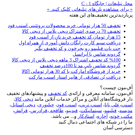
محل تبلیغات | جایگاه C - 1
« برای مشاهده پلن‌های تبلیغاتی کلیک کنید. »
پربازدیدترین تخفیف‌های این هفته
تخفیف 50 هزار تومانی خرید محصولات پروتئینی اسنپ فود
تخفیف 70 درصدی اشتراک دیجی پلاس از دیجی کالا
15 هزار تومان کد تخفیف خرید نان از اسنپ فود
دریافت سیم کارت رایگان دانش آموزی از همراه اول
جت پات فیلیمو رو بچرخون و کد تخفیف بگیر
گردونه شانس با ایرانسل
%100 کد تخفیف اشتراک 3 ماهه دیجی پلاس از دیجی کالا
گردونه شانس بانی مد تا 100درصد تخفیف
خرید از فروشگاه اُمارکت با کد 30 هزار تومانی اکالا
دریافت بُن تصادفی از هایپر استار اسنپ مارکت
آفِ‌مون چیست؟
آفِ‌مون، سامانه معرفی و ارائه‌ی
کد تخفیف
و پیشنهادهای تخفیف
دار فروشگاه‌های آنلاین و مراکز خدمات آنلاین مانند
دیجی کالا
،
اسنپ
،
علی بابا
،
اسنپ تریپ
،
اسنپ فود
،
چیلیوری
،
دیجی استایل
،
مدیسه
،
فیلیمو
،
سینماتیکت
،
فیدیبو
،
طاقچه
،
فرادرس
،
فرانش
،
مکتب خونه
،
آچاره
،
استادکار
و... می باشد.
ما را در شبکه های اجتماعی دنبال کنید
دسترسی آسان