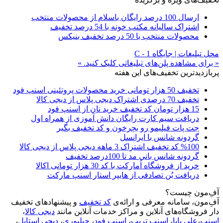
ارسال 100 درصد رایگان باسلام از محصولات منتخب
اشتراک سالیانه مکتب خونه با 54 درصد تخفیف
محصولات منتخب با 50 درصد تخفیف بنیکس
محل تبلیغات | جایگاه C - 1
« برای مشاهده پلن‌های تبلیغاتی کلیک کنید. »
پربازدیدترین تخفیف‌های این هفته
تخفیف 50 هزار تومانی خرید محصولات پروتئینی اسنپ فود
تخفیف 70 درصدی اشتراک دیجی پلاس از دیجی کالا
15 هزار تومان کد تخفیف خرید نان از اسنپ فود
دریافت سیم کارت رایگان دانش آموزی از همراه اول
جت پات فیلیمو رو بچرخون و کد تخفیف بگیر
گردونه شانس با ایرانسل
%100 کد تخفیف اشتراک 3 ماهه دیجی پلاس از دیجی کالا
گردونه شانس بانی مد تا 100درصد تخفیف
خرید از فروشگاه اُمارکت با کد 30 هزار تومانی اکالا
دریافت بُن تصادفی از هایپر استار اسنپ مارکت
آفِ‌مون چیست؟
آفِ‌مون، سامانه معرفی و ارائه‌ی
کد تخفیف
و پیشنهادهای تخفیف
دار فروشگاه‌های آنلاین و مراکز خدمات آنلاین مانند
دیجی کالا
،
اسنپ
،
علی بابا
،
اسنپ تریپ
،
اسنپ فود
،
چیلیوری
،
دیجی استایل
،