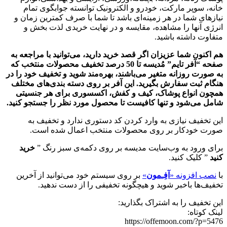
خانه، سوپر مارکت، خودرو و الکترونیک توانسته جوابگوی تمام
نیازهای شما در هر زمینه‌ای باشد تا شما با صرف کمترین زمان و
انرژی آنها را مشاهده، مقایسه و در نهایت خریدی لذت بخش و
متفاوت داشته باشید.
هم اکنون شما عزیزان اگر قصد خرید دارید، می‌توانید با مراجعه به
صفحه “آفر تایم” مُدیسه تا 50 درصد تخفیف محصولات منتخب که
به صورت روزانه متغیر می‌باشند، بهره‌مند شوید و تخفیف خود را در
هنگام ثبت سفارش بگیرید. این آفر بر روی دسته بندی‌های مختلف
همچون انواع پوشاک، کیف و کفش، اکسسوری برای هر جنسیتی
شامل می‌شود و تنها کافیست تا محصول مورد نظر را جستجو کنید.
این تخفیف نیازی به وارد کردن کد دستوری ندارد و تخفیف به
صورت خودکار بر روی محصولات منتخب اعمال شده است.
برای ورود به وب‌سایت مدیسه بر روی دکمه‌ی سبز رنگ ”
خرید
کنید
” کلیک کنید.
با
نصب افزونه «
آفِـمون
»
بر روی سیستم خود می‌توانید از آخرین
تخفیف‌ها باخبر شوید و هیچگونه تخفیفی را از دست ندهید.
این تخفیف را به اشتراک بگذارید:
لینک کوتاه:
https://offemoon.com/?p=5476