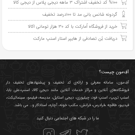
%100 کد تخفیف اشتراک 3 ماهه دیجی پلاس از دیجی کالا
گردونه شانس بانی مد تا 100درصد تخفیف
خرید از فروشگاه اُمارکت با کد 30 هزار تومانی اکالا
دریافت بُن تصادفی از هایپر استار اسنپ مارکت
آفِ‌مون چیست؟
آفِ‌مون، سامانه معرفی و ارائه‌ی
کد تخفیف
و پیشنهادهای تخفیف دار
فروشگاه‌های آنلاین و مراکز خدمات آنلاین مانند
دیجی کالا
،
اسنپ
،
علی بابا
،
اسنپ تریپ
،
اسنپ فود
،
چیلیوری
،
دیجی استایل
،
مدیسه
،
فیلیمو
،
سینماتیکت
،
فیدیبو
،
طاقچه
،
فرادرس
،
فرانش
،
مکتب خونه
،
آچاره
،
استادکار
و... می باشد.
ما را در شبکه های اجتماعی دنبال کنید