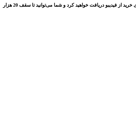
هم اکنون در طرح تخفیف ارغوانی رایتل با فرستادن کلمه “Fidibo” یا “فیدیبو” به شماره 0920920 با شماره رایتل خود، کد تخفیف 35 درصدی خرید از فیدیبو دریافت خواهید کرد و شما می‌توانید تا سقف 20 هزار