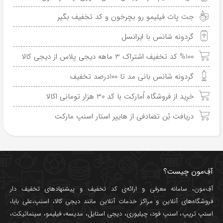
جت پات فیلیمو رو بچرخون و کد تخفیف بگیر
گردونه شانس با ایرانسل
%100 کد تخفیف اشتراک 3 ماهه دیجی پلاس از دیجی کالا
گردونه شانس بانی مد تا 100درصد تخفیف
خرید از فروشگاه اُمارکت با کد 30 هزار تومانی اکالا
دریافت بُن تصادفی از هایپر استار اسنپ مارکت
آفِ‌مون چیست؟
آفِ‌مون، سامانه معرفی و ارائه‌ی
کد تخفیف
و پیشنهادهای تخفیف دار
فروشگاه‌های آنلاین و مراکز خدمات آنلاین مانند
دیجی کالا
،
اسنپ
،
علی بابا
،
اسنپ تریپ
،
اسنپ فود
،
چیلیوری
،
دیجی استایل
،
مدیسه
،
فیلیمو
،
سینماتیکت
،