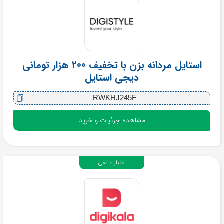
استایل مردانه بزن با تخفیف 200 هزار تومانی
دیجی استایل
RWKHJ245F
مشاهده جزئیات و خرید
اعتبار دائمی